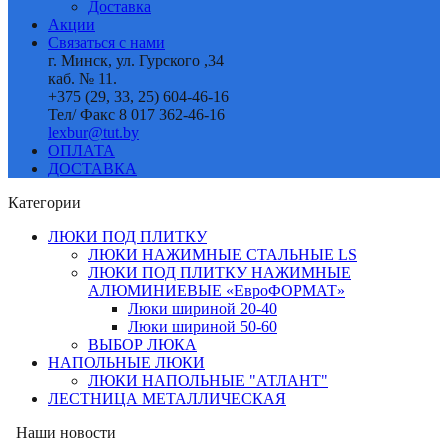
Доставка
Акции
Связаться с нами
г. Минск, ул. Гурского ,34
каб. № 11.
+375 (29, 33, 25) 604-46-16
Тел/ Факс 8 017 362-46-16
lexbur@tut.by
ОПЛАТА
ДОСТАВКА
Категории
ЛЮКИ ПОД ПЛИТКУ
ЛЮКИ НАЖИМНЫЕ СТАЛЬНЫЕ LS
ЛЮКИ ПОД ПЛИТКУ НАЖИМНЫЕ
АЛЮМИНИЕВЫЕ «ЕвроФОРМАТ»
Люки шириной 20-40
Люки шириной 50-60
ВЫБОР ЛЮКА
НАПОЛЬНЫЕ ЛЮКИ
ЛЮКИ НАПОЛЬНЫЕ "АТЛАНТ"
ЛЕСТНИЦА МЕТАЛЛИЧЕСКАЯ
Наши новости