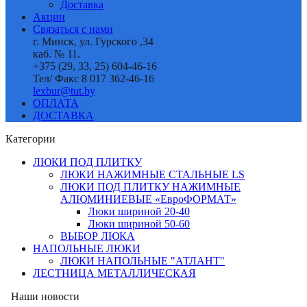
Доставка
Акции
Связаться с нами
г. Минск, ул. Гурского ,34
каб. № 11.
+375 (29, 33, 25) 604-46-16
Тел/ Факс 8 017 362-46-16
lexbur@tut.by
ОПЛАТА
ДОСТАВКА
Категории
ЛЮКИ ПОД ПЛИТКУ
ЛЮКИ НАЖИМНЫЕ СТАЛЬНЫЕ LS
ЛЮКИ ПОД ПЛИТКУ НАЖИМНЫЕ
АЛЮМИНИЕВЫЕ «ЕвроФОРМАТ»
Люки шириной 20-40
Люки шириной 50-60
ВЫБОР ЛЮКА
НАПОЛЬНЫЕ ЛЮКИ
ЛЮКИ НАПОЛЬНЫЕ "АТЛАНТ"
ЛЕСТНИЦА МЕТАЛЛИЧЕСКАЯ
Наши новости